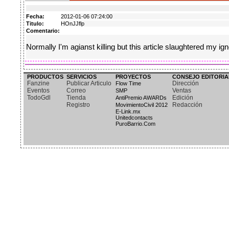
Fecha:
2012-01-06 07:24:00
Titulo:
HOnJJflp
Comentario:
Normally I'm agianst killing but this article slaughtered my ig
PRODUCTOS
SERVICIOS
PROYECTOS
CONSEJO EDITORIA
Fanzine
Publicar Articulo
Dirección
Flow Time
Eventos
Correo
Ventas
SMP
TodoGdl
Tienda
Edición
AntiPremio AWARDs
Registro
Redacción
MovimientoCivil 2012
E-Link.mx
Unitedcontacts
PuroBarrio.Com