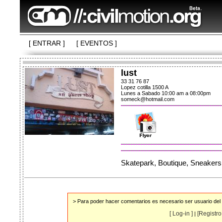
[ ENTRAR ]
[ EVENTOS ]
lust
33 31 76 87
Lopez cotilla 1500 A
Lunes a Sabado 10:00 am a 08:00pm
someck@hotmail.com
Skatepark, Boutique, Sneakers
> Para poder hacer comentarios es necesario ser usuario del s
[ Log-in ]
[Registro 
|