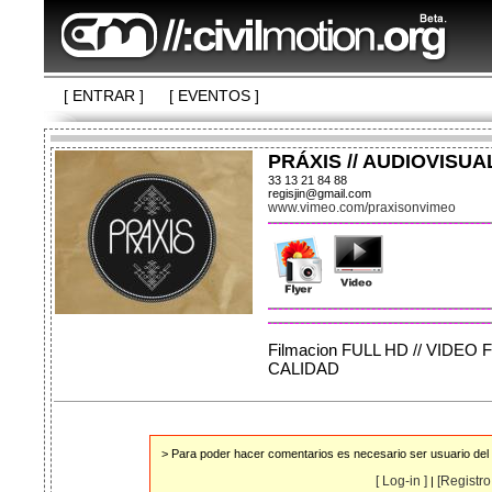
[ ENTRAR ]
[ EVENTOS ]
PRÁXIS // AUDIOVISUA
33 13 21 84 88
regisjin@gmail.com
www.vimeo.com/praxisonvimeo
Filmacion FULL HD // VIDEO
> Para poder hacer comentarios es necesario ser usuario del s
[ Log-in ]
[Registro 
|