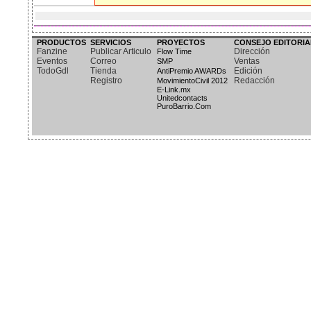
PRODUCTOS
SERVICIOS
PROYECTOS
CONSEJO EDITORIA
Fanzine
Publicar Articulo
Dirección
Flow Time
Eventos
Correo
Ventas
SMP
TodoGdl
Tienda
Edición
AntiPremio AWARDs
Registro
Redacción
MovimientoCivil 2012
E-Link.mx
Unitedcontacts
PuroBarrio.Com