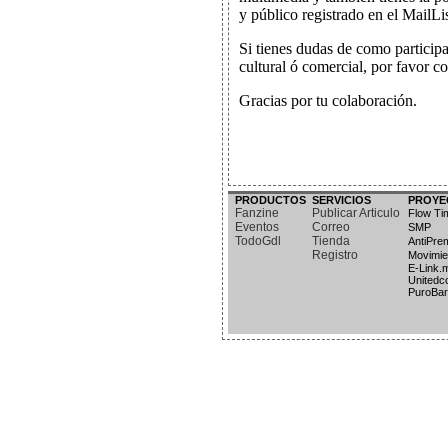
PRODUCTOS
SERVICIOS
PROYE
Fanzine
Publicar Articulo
Flow Ti
Eventos
Correo
SMP
TodoGdl
Tienda
AntiPr
Registro
Movimie
E-Link.
Unitedc
PuroBar