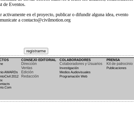
CTOS
CONSEJO EDITORIAL
COLABORADORES
PRENSA
Dirección
Colaboradores y Usuarios
Kit de patrocinio
me
Ventas
Investigación
Publicaciones
Edición
emio AWARDs
Medios Audiovisuales
Redacción
ntoCivil 2012
Programación Web
mx
ontacts
rio.Com