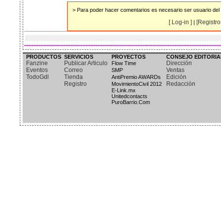
> Para poder hacer comentarios es necesario ser usuario del s
[ Log-in ]
[Registro 
|
PRODUCTOS
SERVICIOS
PROYECTOS
CONSEJO EDITORIA
Fanzine
Publicar Articulo
Dirección
Flow Time
Eventos
Correo
Ventas
SMP
TodoGdl
Tienda
Edición
AntiPremio AWARDs
Registro
Redacción
MovimientoCivil 2012
E-Link.mx
Unitedcontacts
PuroBarrio.Com