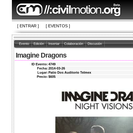
[ ENTRAR ]
[ EVENTOS ]
Evento
Edición
Insertar
Colaboración
Discusión
Imagine Dragons
ID Evento:
4749
Fecha:
2014-03-26
Lugar:
Patio Dos Auditorio Telmex
Precio:
$605