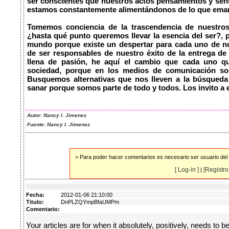
ser conscientes que nuestros actos pensamientos y sent
estamos constantemente alimentándonos de lo que emanam
Tomemos conciencia de la trascendencia de nuestros 
¿hasta qué punto queremos llevar la esencia del ser?, 
mundo porque existe un despertar para cada uno de no
de ser responsables de nuestro éxito de la entrega de
llena de pasión, he aquí el cambio que cada uno qui
sociedad, porque en los medios de comunicación solo
Busquemos alternativas que nos lleven a la búsqueda 
sanar porque somos parte de todo y todos. Los invito a esc
Autor: Nancy I. Jimenez
Fuente: Nancy I. Jimenez
> Para poder hacer comentarios es necesario ser usuario del s
[ Log-in ]
[Registro 
|
Fecha:
2012-01-06 21:10:00
Titulo:
DnPLZQYmpBfaUMPm
Comentario:
Your articles are for when it absolutely, positively, needs to 