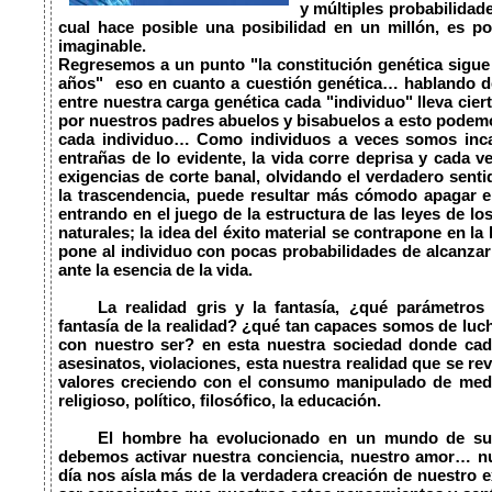
y múltiples probabilidade
cual hace posible una posibilidad en un millón, es p
imaginable.

Regresemos a un punto "la constitución genética sigue
años"  eso en cuanto a cuestión genética… hablando de
entre nuestra carga genética cada "individuo" lleva cier
por nuestros padres abuelos y bisabuelos a esto podemos
cada individuo… Como individuos a veces somos incap
entrañas de lo evidente, la vida corre deprisa y cada 
exigencias de corte banal, olvidando el verdadero sentid
la trascendencia, puede resultar más cómodo apagar el
entrando en el juego de la estructura de las leyes de lo
naturales; la idea del éxito material se contrapone en la 
pone al individuo con pocas probabilidades de alcanzar 
ante la esencia de la vida.

	La realidad gris y la fantasía, ¿qué parámetros nos marcan para diferenciar nuestra 
fantasía de la realidad? ¿qué tan capaces somos de lucha
con nuestro ser? en esta nuestra sociedad donde cada 
asesinatos, violaciones, esta nuestra realidad que se re
valores creciendo con el consumo manipulado de medio
religioso, político, filosófico, la educación.

	El hombre ha evolucionado en un mundo de sufrimiento existencial, es por eso que 
debemos activar nuestra conciencia, nuestro amor… nue
día nos aísla más de la verdadera creación de nuestro e