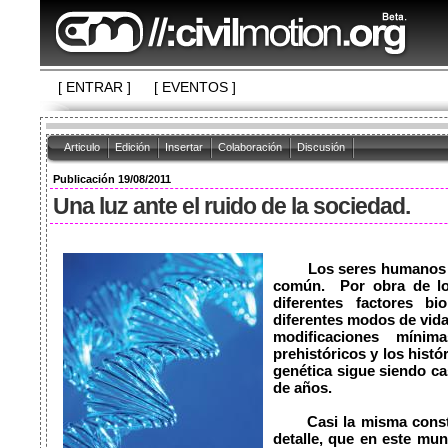
[ ENTRAR ]
[ EVENTOS ]
Articulo
Edición
Insertar
Colaboración
Discusión
Publicación 19/08/2011
Una luz ante el ruido de la sociedad.
   	Los seres humanos somos como migrantes con un origen 
común.  Por obra de lo
diferentes factores bi
diferentes modos de vida
modificaciones míni
prehistóricos y los histó
genética sigue siendo ca
de años.

	Casi la misma constitución genética solo por un pequeño 
detalle, que en este mu