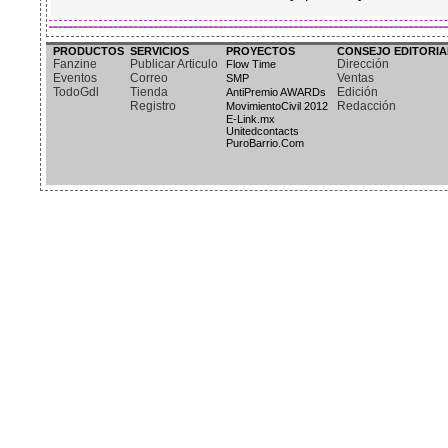
PRODUCTOS
SERVICIOS
PROYECTOS
CONSEJO EDITORIA
Fanzine
Publicar Articulo
Dirección
Flow Time
Eventos
Correo
Ventas
SMP
TodoGdl
Tienda
Edición
AntiPremio AWARDs
Registro
Redacción
MovimientoCivil 2012
E-Link.mx
Unitedcontacts
PuroBarrio.Com