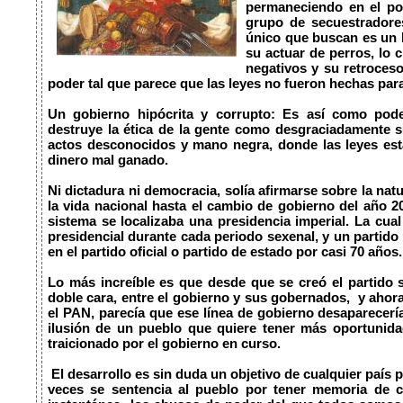
permaneciendo en el po
grupo de secuestradores
único que buscan es un h
su actuar de perros, lo c
negativos y su retroces
poder tal que parece que las leyes no fueron hechas para 
Un gobierno hipócrita y corrupto: Es así como pod
destruye la ética de la gente como desgraciadamente suc
actos desconocidos y mano negra, donde las leyes est
dinero mal ganado.

Ni dictadura ni democracia, solía afirmarse sobre la nat
la vida nacional hasta el cambio de gobierno del año 20
sistema se localizaba una presidencia imperial. La cual
presidencial durante cada periodo sexenal, y un partido
en el partido oficial o partido de estado por casi 70 años.

Lo más increíble es que desde que se creó el partido 
doble cara, entre el gobierno y sus gobernados,  y ahora
el PAN, parecía que ese línea de gobierno desaparecería
ilusión de un pueblo que quiere tener más oportunidad
traicionado por el gobierno en curso.

 El desarrollo es sin duda un objetivo de cualquier país pero en  México no pasa de esa forma, a 
veces se sentencia al pueblo por tener memoria de co