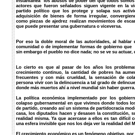
instantánea  los abusos de poder del que todos somos
actores que fueron señalados siguen vigente en la vi
partido político que los protege y solapa sus activid
adquisición de bienes de forma irregular, convergien
como piezas de ajedrez realizan movimientos de escar
que puede presentar una gubernatura o viceversa.

Por eso la doble moral de las autoridades, al hablar 
comunidad o de implementar formas de gobierno que  n
sin embargo el pueblo no dice nada; no se ve su actuar, c
Lo cierto es que al pasar de los años los problema
crecimiento continuo, la cantidad de pobres ha aumen
frecuentes y con más crueldad, la sensación de co
persona vivir con la delincuencia a tal grado de delincu
donde más muertos ahí a nivel mundial sin haber guerra.
La política económica implementado por los gobierno
colapso gubernamental en que vivimos donde todos los
de partido, creando así un sistema de partidocracia moder
casa, los diputados hacen y desasen la constitución, su
realidad misma. Ya que acercase a ellos es tan difícil 
una esfera invisible que nos los deja ver la realidad del M
El crecimiento económico es un fenómeno objetivo, por 