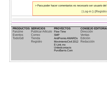
> Para poder hacer comentarios es necesario ser usuario del s
[ Log-in ]
[Registro 
|
PRODUCTOS
SERVICIOS
PROYECTOS
CONSEJO EDITORIA
Fanzine
Publicar Articulo
Dirección
Flow Time
Eventos
Correo
Ventas
SMP
TodoGdl
Tienda
Edición
AntiPremio AWARDs
Registro
Redacción
MovimientoCivil 2012
E-Link.mx
Unitedcontacts
PuroBarrio.Com