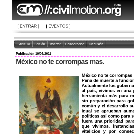
[ ENTRAR ]
[ EVENTOS ]
Articulo
Edición
Insertar
Colaboración
Discusión
Publicación 19/08/2011
México no te corrompas mas.
México no te corrompas 
Pena de muerte a funciona
Actualmente los gobernan
al país, vivimos en una 
herramienta más para ma
sin preparación para go
común y el desarrollo su
igual se aprueban aum
políticas así como para 
fuera una prioridad par
que vivimos, instancia
vitalicios y por conse